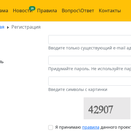
25
ама
Новости
Правила
Вопрос\Ответ
Контакты
ая
Регистрация
Вводите только существующий e-mail а
ль
Придумайте пароль. Не используйте пар
Введите символы с картинки
Я принимаю
правила
данного проек