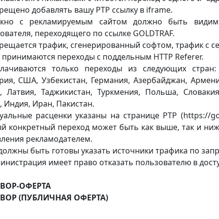
прещено добавлять вашу PTP ссылку в iframe.
Окно с рекламируемым сайтом должно быть видим
ователя, переходящего по ссылке GOLDTRAF.
прещается трафик, сгенерированный софтом, трафик с се
е принимаются переходы с поддельным HTTP Referer.
лачиваются только переходы из следующих стран: Р
рия, США, Узбекистан, Германия, Азербайджан, Армени
, Латвия, Таджикистан, Туркмения, Польша, Словакия
, Индия, Иран, Пакистан.
туальные расценки указаны на странице PTP (https://gol
й конкретный переход может быть как выше, так и ниж
ления рекламодателем.
 должны быть готовы указать источники трафика по зап
министрация имеет право отказать пользователю в досту
ВОР-ОФЕРТА
ВОР (ПУБЛИЧНАЯ ОФЕРТА)