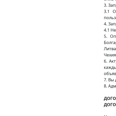
3. За
3.1 
польз
4. За
4.1 Н
5. Оп
Болга
Литва
Чехия
6. Ак
кажды
объяв
7. Вы
8. Ад
ДОГО
ДОГО