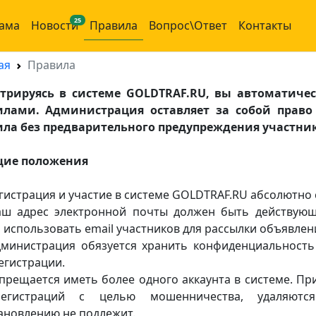
25
ама
Новости
Правила
Вопрос\Ответ
Контакты
ая
Правила
стрируясь в системе GOLDTRAF.RU, вы автоматич
илами. Администрация оставляет за собой право
ила без предварительного предупреждения участник
щие положения
егистрация и участие в системе GOLDTRAF.RU абсолютно
аш адрес электронной почты должен быть действующ
 использовать email участников для рассылки объявлен
дминистрация обязуется хранить конфиденциальност
егистрации.
апрещается иметь более одного аккаунта в системе. П
регистраций с целью мошенничества, удаляютс
ановлению не подлежит.