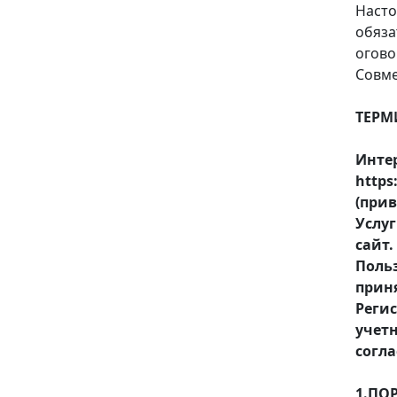
Наст
обяза
огово
Совме
ТЕРМ
Инте
http
(прив
Услу
сайт.
Поль
прин
Регис
учет
согла
1.ПО