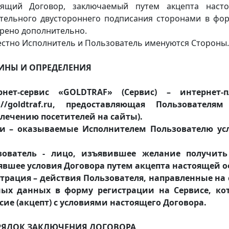
оящий Договор, заключаемый путем акцепта наст
тельного двустороннего подписания сторонами в фор
рено дополнительно.
стно Исполнитель и Пользователь именуются Стороны.
ИНЫ И ОПРЕДЕЛЕНИЯ
рнет-сервис «GOLDTRAF» (Сервис) – интернет
s://goldtraf.ru, предоставляющая Пользовате
лечению посетителей на сайты).
ги – оказываемые Исполнителем Пользователю ус
зователь - лицо, изъявившее желание получить
явшее условия Договора путем акцепта настоящей о
трация – действия Пользователя, направленные на
ных данных в форму регистрации на Сервисе, ко
сие (акцепт) с условиями настоящего Договора.
РЯДОК ЗАКЛЮЧЕНИЯ ДОГОВОРА