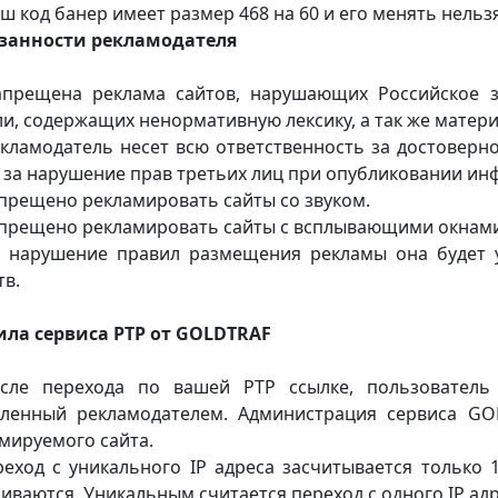
аш код банер имеет размер 468 на 60 и его менять нельзя
язанности рекламодателя
апрещена реклама сайтов, нарушающих Российское 
и, содержащих ненормативную лексику, а так же матер
екламодатель несет всю ответственность за достовер
 за нарушение прав третьих лиц при опубликовании ин
апрещено рекламировать сайты со звуком.
апрещено рекламировать сайты с всплывающими окнами
а нарушение правил размещения рекламы она будет 
тв.
ла сервиса PTP от GOLDTRAF
сле перехода по вашей PTP ссылке, пользователь 
ленный рекламодателем. Администрация сервиса GO
мируемого сайта.
реход с уникального IP адреса засчитывается только 
иваются. Уникальным считается переход с одного IP адр