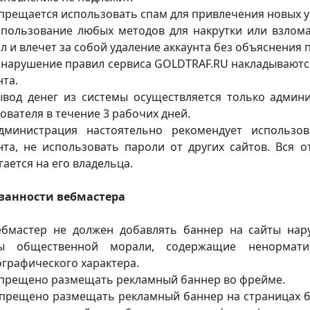
апрещается использовать спам для привлечения новых у
спользование любых методов для накрутки или взлом
л и влечет за собой удаление аккаунта без объяснения 
а нарушение правил сервиса GOLDTRAF.RU накладываютс
нта.
ывод денег из системы осуществляется только админ
ователя в течение 3 рабочих дней.
Администрация настоятельно рекомендует использ
нта, не использовать пароли от других сайтов. Вся о
гается на его владельца.
занности вебмастера
ебмастер не должен добавлять баннер на сайты нар
ы общественной морали, содержащие ненормати
графического характера.
апрещено размещать рекламный баннер во фрейме.
апрещено размещать рекламный баннер на страницах б