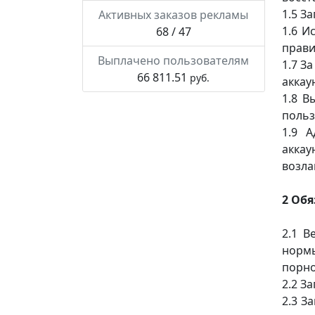
1.5 З
Активных заказов рекламы
1.6 И
68 / 47
прави
Выплачено пользователям
1.7 З
66 811.51
руб.
аккау
1.8 В
польз
1.9 
аккау
возла
2 Обя
2.1 В
норм
порно
2.2 З
2.3 З