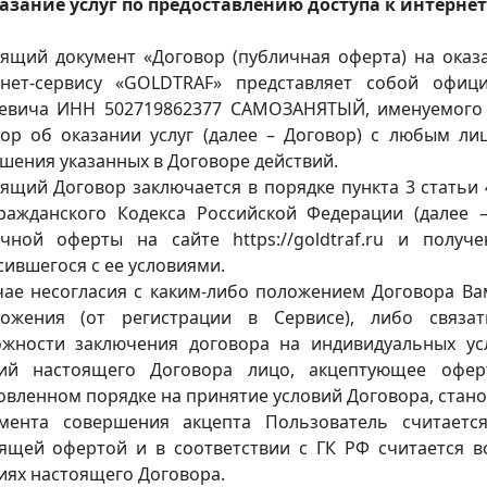
азание услуг по предоставлению доступа к интерне
ящий документ «Договор (публичная оферта) на оказа
рнет-сервису «GOLDTRAF» представляет собой офи
евича ИНН 502719862377 САМОЗАНЯТЫЙ, именуемого 
ор об оказании услуг (далее – Договор) с любым ли
шения указанных в Договоре действий.
ящий Договор заключается в порядке пункта 3 статьи 43
ражданского Кодекса Российской Федерации (далее
чной оферты на сайте https://goldtraf.ru и полу
сившегося с ее условиями.
чае несогласия с каким-либо положением Договора Ва
ложения (от регистрации в Сервисе), либо связа
жности заключения договора на индивидуальных ус
вий настоящего Договора лицо, акцептующее офер
овленном порядке на принятие условий Договора, стан
мента совершения акцепта Пользователь считаетс
ящей офертой и в соответствии с ГК РФ считается 
иях настоящего Договора.