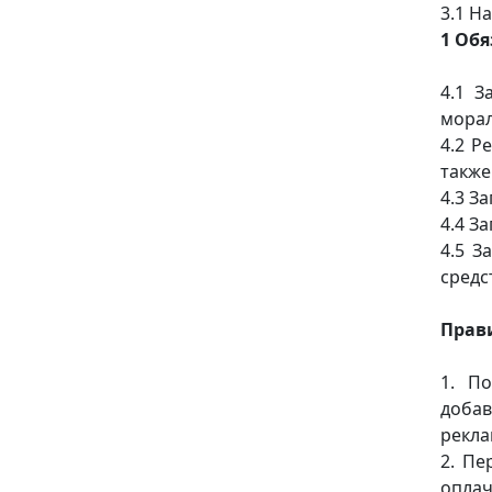
3.1 Н
1 Об
4.1 З
морал
4.2 Р
также
4.3 З
4.4 З
4.5 З
средс
Прави
1. По
добав
рекла
2. Пе
оплач