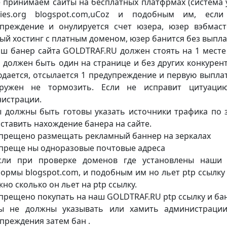
 принимаем сайты на бесплатных платфрмах (система у
ities.org blogspot.com,uCoz и подобным им, есл
преждение и онулируется счет юзера, юзер вэбмаст
ый хостинг с платным доменом, юзер банится без выпла
аш банер сайта GOLDTRAF.RU должен стоять на 1 месте
 должен быть один на странице и без других конкурен
дается, отсылается 1 предупреждение и первую выплат
гружен не тормозить. Если не исправит цитуаци
истрации.
ы должны быть готовы указать источники трафика по 
ставить нахождение банера на сайте.
апрещено размещать рекламный баннер на зеркалах
апреще ны одноразовые почтовые адреса
Если при проверке доменов где установлены наши
ормы blogspot.com, и подобным им но льет ptp ссылку 
жно сколько он льет на ptp ссылку.
апрещено покупать на наш GOLDTRAF.RU ptp ссылку и бане
Вы не должны указывать или хамить администраци
преждения затем бан .