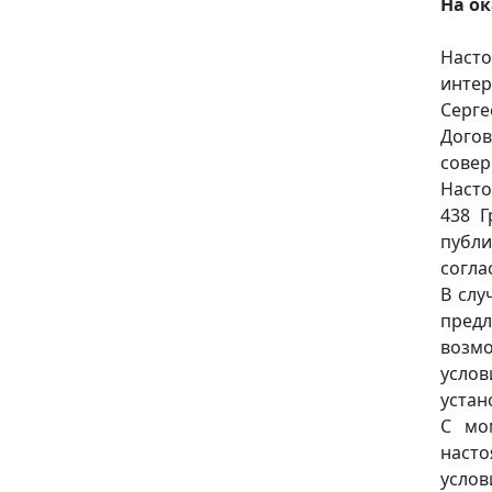
На ок
Насто
инте
Серге
Догов
совер
Насто
438 Г
публи
согла
В слу
пред
возмо
усло
устан
С мо
насто
услов