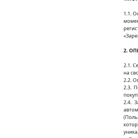
1.1. 
моме
реги
«Заре
2. О
2.1. 
на сво
2.2. 
2.3. 
покуп
2.4. 
авто
(Поль
котор
уника