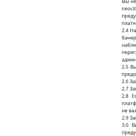
мы не
neoc
преду
платн
2.4 Н
банер
наблю
пере
админ
2.5 В
предо
2.6 З
2.7 З
2.8 
платф
не ва
2.9 З
3.0 
преду