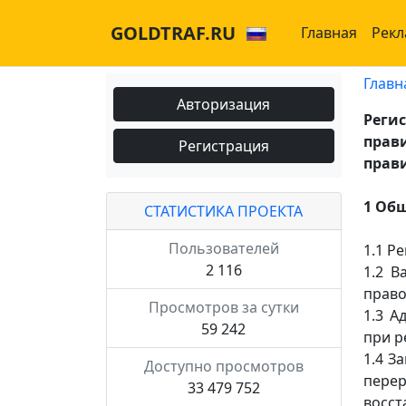
GOLDTRAF.RU
Главная
Рекл
Главн
Авторизация
Реги
прав
Регистрация
прав
1 Об
СТАТИСТИКА ПРОЕКТА
Пользователей
1.1 Р
2 116
1.2 В
право
Просмотров за сутки
1.3 А
59 242
при р
1.4 З
Доступно просмотров
пере
33 479 752
восст